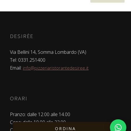
DESIRÈE
Via Bellini 14, Somma Lombardo (VA)
Tel: 0331.251400
Email:
info@pizzeriaristorantedesiree.it
ORARI
Pranzo: dalle 12.00 alle 14.00
Cena: dalle 19.00 alle 23.00
ORDINA
Chiuso il Martedì
Apri