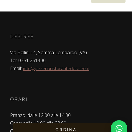
DESIRÈE
Via Bellini 14, Somma Lombardo (VA)
Tel: 0331.251400
Email:
info@pizzeriaristorantedesiree.it
ORARI
Pranzo: dalle 12.00 alle 14.00
Cena: dalle 19.00 alle 23.00
ORDINA
Chiuso il Martedì
Apri