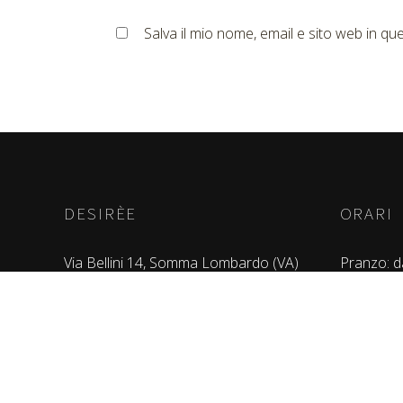
Salva il mio nome, email e sito web in 
DESIRÈE
ORARI
Via Bellini 14, Somma Lombardo (VA)
Pranzo: da
Tel: 0331.251400
Cena: dall
Email:
Chiuso il 
info@pizzeriaristorantedesiree.it