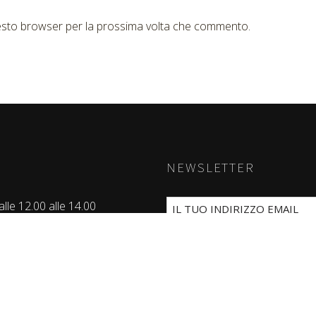
questo browser per la prossima volta che commento.
NEWSLETTER
lle 12.00 alle 14.00
e 19.00 alle 23.00
Ho letto ed accetto la
Privac
Martedì