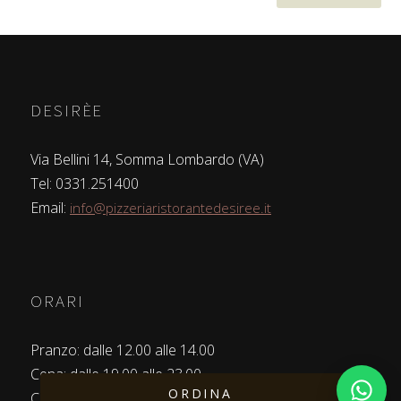
DESIRÈE
Via Bellini 14, Somma Lombardo (VA)
Tel: 0331.251400
Email:
info@pizzeriaristorantedesiree.it
ORARI
Pranzo: dalle 12.00 alle 14.00
Cena: dalle 19.00 alle 23.00
ORDINA
Chiuso il Martedì
Apri