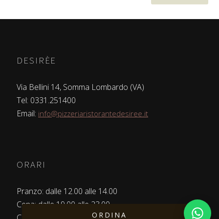
DESIRÈE
Via Bellini 14, Somma Lombardo (VA)
Tel: 0331.251400
Email:
info@pizzeriaristorantedesiree.it
ORARI
Pranzo: dalle 12.00 alle 14.00
Cena: dalle 19.00 alle 23.00
ORDINA
Chiuso il Martedì
Apri