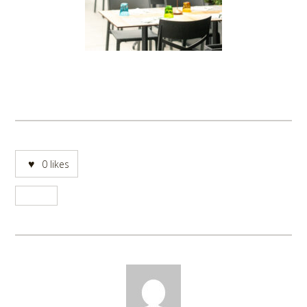
0
likes