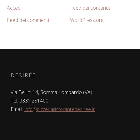
Accedi
Feed dei contenuti
Feed dei commenti
WordPress.org
DESIRÈE
Via Bellini 14, Somma Lombardo (VA)
Tel: 0331.251400
Email:
info@pizzeriaristorantedesiree.it