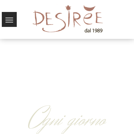
O
gni giorno